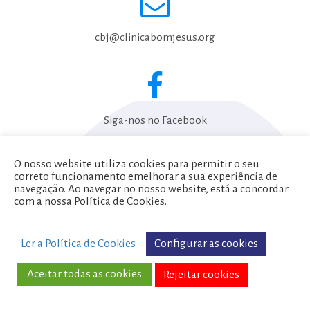
cbj@clinicabomjesus.org
Siga-nos no Facebook
O nosso website utiliza cookies para permitir o seu
correto funcionamento emelhorar a sua experiência de
Política de Privacidade
navegação. Ao navegar no nosso website, está a concordar
com a nossa Política de Cookies.
Termos e Condições
Configurar as cookies
Ler a Política de Cookies
Copyright © 2017 | Clínica do Bom Jesus
Todos os direitos reservados
Aceitar todas as cookies
Rejeitar cookies