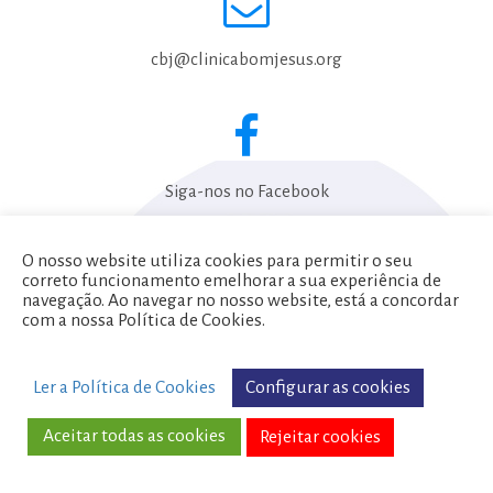
cbj@clinicabomjesus.org
Siga-nos no Facebook
O nosso website utiliza cookies para permitir o seu
correto funcionamento emelhorar a sua experiência de
Política de Privacidade
navegação. Ao navegar no nosso website, está a concordar
com a nossa Política de Cookies.
Termos e Condições
Configurar as cookies
Ler a Política de Cookies
Copyright © 2017 | Clínica do Bom Jesus
Todos os direitos reservados
Aceitar todas as cookies
Rejeitar cookies