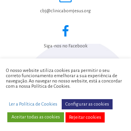
cbj@clinicabomjesus.org
Siga-nos no Facebook
O nosso website utiliza cookies para permitir o seu
Política de Privacidade
correto funcionamento emelhorar a sua experiência de
navegação. Ao navegar no nosso website, está a concordar
Termos e Condições
com a nossa Política de Cookies.
Copyright © 2017 | Clínica do Bom Jesus
Configurar as cookies
Ler a Política de Cookies
Todos os direitos reservados
Aceitar todas as cookies
Rejeitar cookies